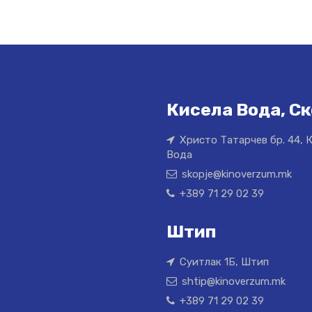
Кисела Вода, Ск
Христо Татарчев бр. 44, 
Вода
skopje@kinoverzum.mk
+389 71 29 02 39
Штип
Суитлак 1Б, Штип
shtip@kinoverzum.mk
+389 71 29 02 39