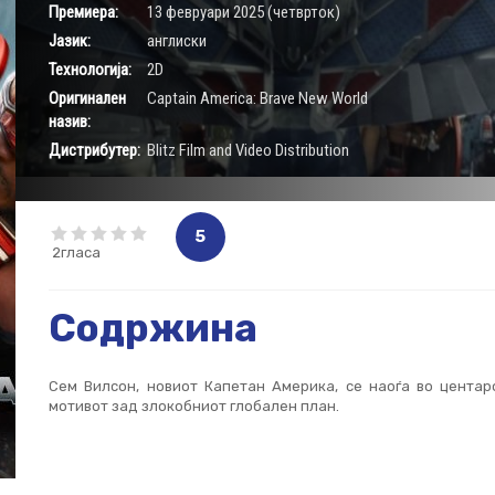
Премиера:
13 февруари 2025 (четврток)
Јазик:
англиски
Технологија:
2D
Оригинален
Captain America: Brave New World
назив:
Дистрибутер:
Blitz Film and Video Distribution
5
2гласа
Содржина
Сем Вилсон, новиот Капетан Америка, се наоѓа во цента
мотивот зад злокобниот глобален план.