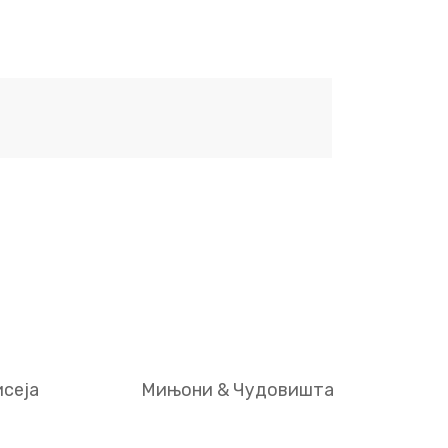
сеја
Мињони & Чудовишта