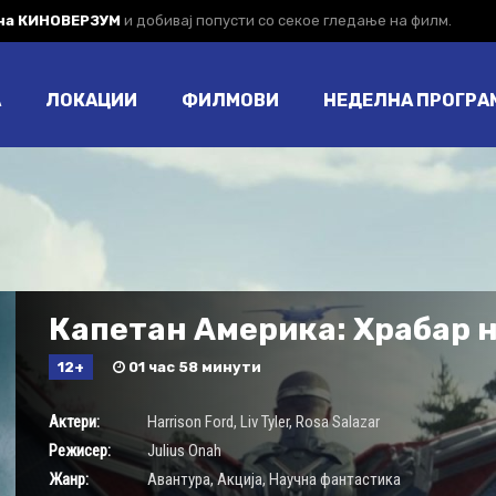
 на КИНОВЕРЗУМ
и добивај попусти со секое гледање на филм.
А
ЛОКАЦИИ
ФИЛМОВИ
НЕДЕЛНА ПРОГРА
Капетан Америка: Храбар н
12+
01 час 58 минути
Актери:
Harrison Ford
,
Liv Tyler
,
Rosa Salazar
Режисер:
Julius Onah
Жанр:
Авантура
,
Акција
,
Научна фантастика