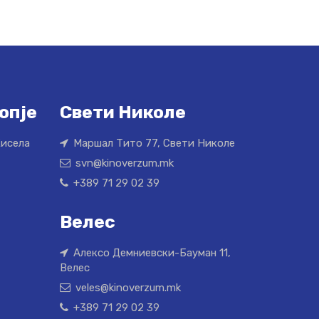
опје
Свети Николе
Кисела
Маршал Тито 77, Свети Николе
svn@kinoverzum.mk
+389 71 29 02 39
Велес
Алексо Демниевски-Бауман 11,
Велес
veles@kinoverzum.mk
+389 71 29 02 39