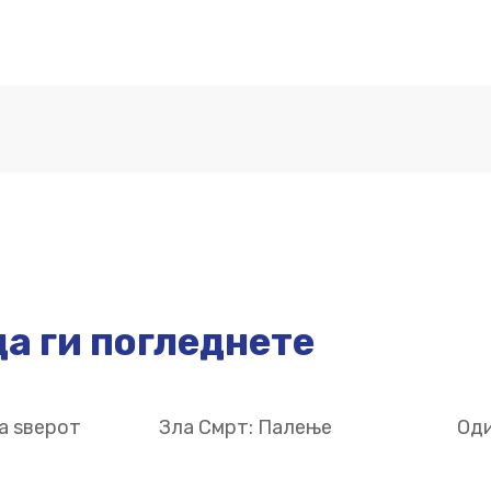
а ги погледнете
а ѕверот
Зла Смрт: Палење
Оди