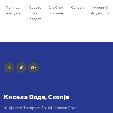
Пци под
Срцето
Зла Смрт:
Одисеја
Мињони &
ѕвездите
на
Палење
Чудовишта
ѕверот
Кисела Вода, Скопје
Христо Татарчев бр. 44, Кисела Вода