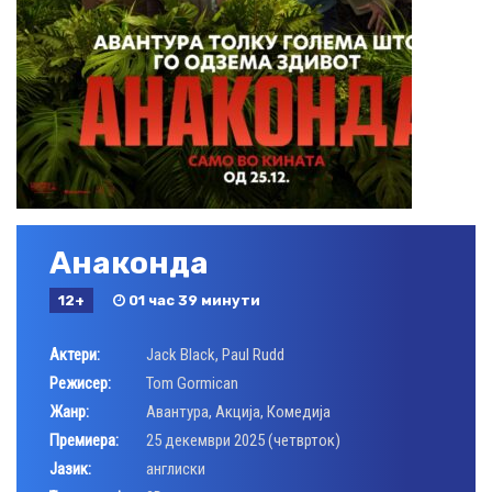
Анаконда
12+
01 час 39 минути
Актери:
Jack Black
,
Paul Rudd
Режисер:
Tom Gormican
Жанр:
Авантура
,
Акција
,
Комедија
Премиера:
25 декември 2025 (четврток)
Јазик:
англиски