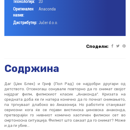
Технологија:
2D
Оригинален
Anaconda
назив:
Дистрибутер:
Jučer d.o.o.
Сподели:
Содржина
Даг (Џек Блек) и Гриф (Пол Рад) се најдобри другари од
детството. Отсекогаш сонувале повторно да го снимат својот
најдраг филм, филмскиот класик „Анаконда“. Кризата на
средната доба ќе ги натера конечно да го почнат снимањето,
па тргнуваат длабоко во Амазонија. Но работите стануваат
сериозни кога ќе се појави вистинска џиновска анаконда,
претворајќи го нивниот комично хаотичен филмски сет во
смртоносна ситуација. Филмот што сакаат да го снимат? Може
и да ги убие…