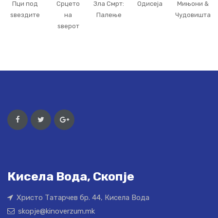
Пци под
Срцето
Зла Смрт:
Одисеја
Мињони &
ѕвездите
на
Палење
Чудовишта
ѕверот
Кисела Вода, Скопје
Христо Татарчев бр. 44, Кисела Вода
skopje@kinoverzum.mk