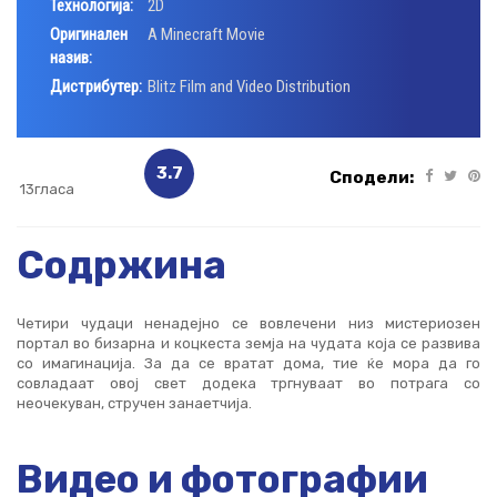
Технологија:
2D
Оригинален
A Minecraft Movie
назив:
Дистрибутер:
Blitz Film and Video Distribution
3.7
Сподели:
13гласа
Содржина
Четири чудаци ненадејно се вовлечени низ мистериозен
портал во бизарна и коцкеста земја на чудата која се развива
со имагинација. За да се вратат дома, тие ќе мора да го
совладаат овој свет додека тргнуваат во потрага со
неочекуван, стручен занаетчија.
Видео и фотографии