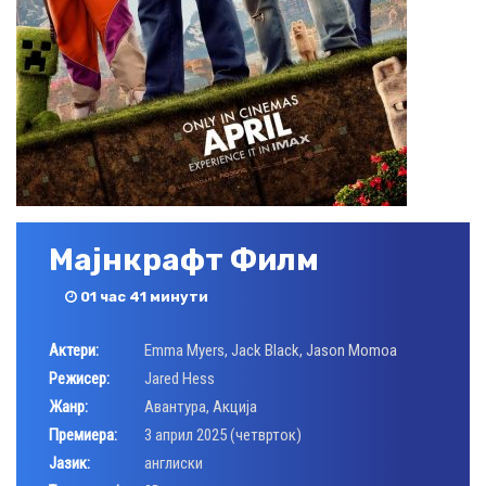
Мајнкрафт Филм
01 час 41 минути
Актери:
Emma Myers
,
Jack Black
,
Jason Momoa
Режисер:
Jared Hess
Жанр:
Авантура
,
Акција
Премиера:
3 април 2025 (четврток)
Јазик:
англиски