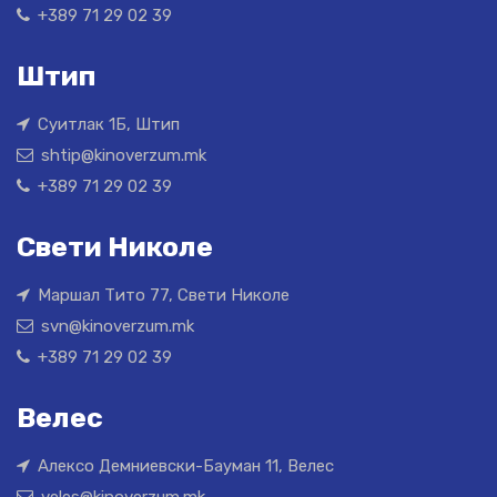
+389 71 29 02 39
Штип
Суитлак 1Б, Штип
shtip@kinoverzum.mk
+389 71 29 02 39
Свети Николе
Маршал Тито 77, Свети Николе
svn@kinoverzum.mk
+389 71 29 02 39
Велес
Алексо Демниевски-Бауман 11, Велес
veles@kinoverzum.mk