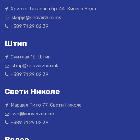
Христо Татарчев бр. 44, Кисела Вода
skopje@kinoverzum.mk
+389 71 29 02 39
Штип
Суитлак 1Б, Штип
shtip@kinoverzum.mk
+389 71 29 02 39
Свети Николе
Маршал Тито 77, Свети Николе
svn@kinoverzum.mk
+389 71 29 02 39
Велес