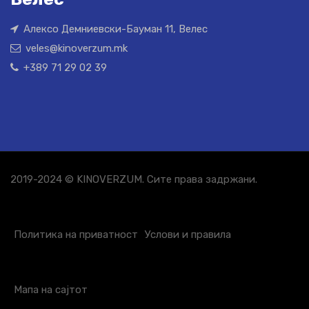
Алексо Демниевски-Бауман 11, Велес
veles@kinoverzum.mk
+389 71 29 02 39
2019-2024 © KINOVERZUM. Сите права задржани.
Политика на приватност
Услови и правила
Мапа на сајтот