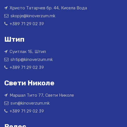
Христо Татарчев бр. 44, Кисела Вода
skopje@kinoverzum.mk
+389 71 29 02 39
Штип
Суитлак 1Б, Штип
shtip@kinoverzum.mk
+389 71 29 02 39
Свети Николе
Маршал Тито 77, Свети Николе
svn@kinoverzum.mk
+389 71 29 02 39
Велес