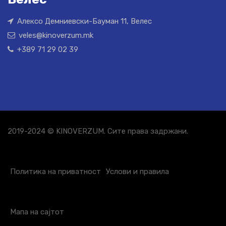
Алексо Демниевски-Бауман 11, Велес
veles@kinoverzum.mk
+389 71 29 02 39
2019-2024 © KINOVERZUM. Сите права задржани.
Политика на приватност
Услови и правила
Мапа на сајтот