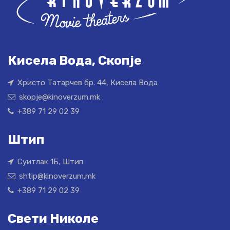
Кисела Вода, Скопје
Христо Татарчев бр. 44, Кисела Вода
skopje@kinoverzum.mk
+389 71 29 02 39
Штип
Суитлак 1Б, Штип
shtip@kinoverzum.mk
+389 71 29 02 39
Свети Николе