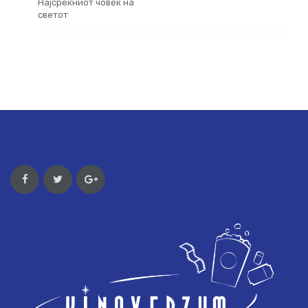
Најсреќниот човек на
светот