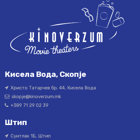
Кисела Вода, Скопје
Христо Татарчев бр. 44, Кисела Вода
skopje@kinoverzum.mk
+389 71 29 02 39
Штип
Суитлак 1Б, Штип