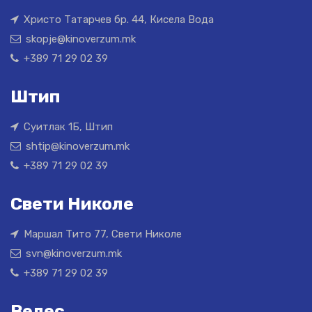
Христо Татарчев бр. 44, Кисела Вода
skopje@kinoverzum.mk
+389 71 29 02 39
Штип
Суитлак 1Б, Штип
shtip@kinoverzum.mk
+389 71 29 02 39
Свети Николе
Маршал Тито 77, Свети Николе
svn@kinoverzum.mk
+389 71 29 02 39
Велес