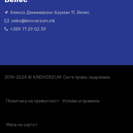
Алексо Демниевски-Бауман 11, Велес
veles@kinoverzum.mk
+389 71 29 02 39
2019-2024 © KINOVERZUM. Сите права задржани.
Политика на приватност
Услови и правила
Мапа на сајтот