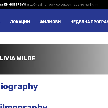
 на КИНОВЕРЗУМ
и добивај попусти со секое гледање на филм.
А
ЛОКАЦИИ
ФИЛМОВИ
НЕДЕЛНА ПРОГРА
LIVIA WILDE
iography
ilmography