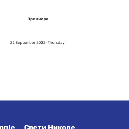
Премиера
22 September 2022 (Thursday)
опје
Свети Николе