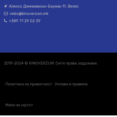
Алексо Демниевски-Бауман 11, Велес
veles@kinoverzum.mk
+389 71 29 02 39
2019-2024 © KINOVERZUM. Сите права задржани.
Политика на приватност
Услови и правила
Мапа на сајтот