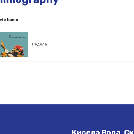
vie Name
Недела
Кисела Вода, Ск