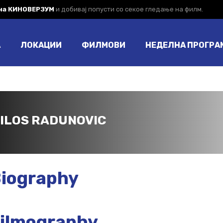
 на КИНОВЕРЗУМ
и добивај попусти со секое гледање на филм.
А
ЛОКАЦИИ
ФИЛМОВИ
НЕДЕЛНА ПРОГРА
ILOS RADUNOVIC
iography
ilmography