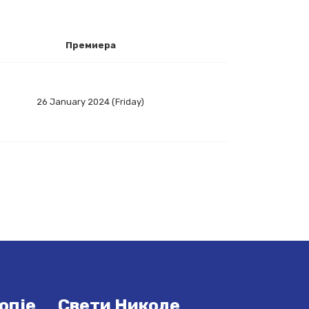
Премиера
26 January 2024 (Friday)
опје
Свети Николе