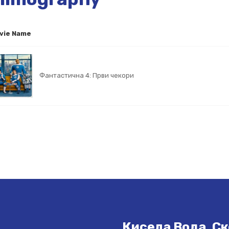
vie Name
Фантастична 4: Први чекори
Кисела Вода, Ск