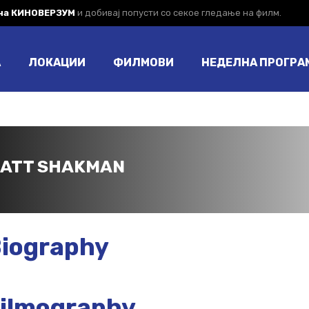
 на КИНОВЕРЗУМ
и добивај попусти со секое гледање на филм.
А
ЛОКАЦИИ
ФИЛМОВИ
НЕДЕЛНА ПРОГРА
ATT SHAKMAN
iography
ilmography