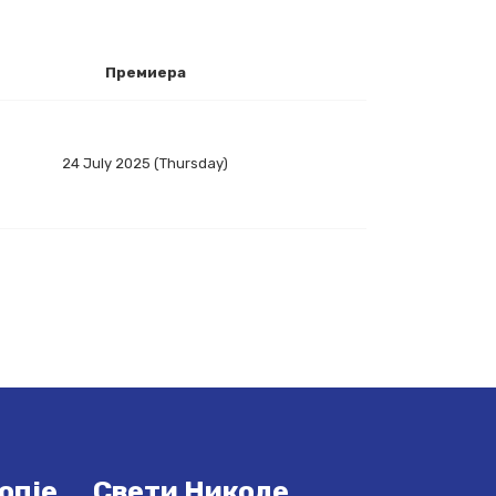
Премиера
24 July 2025 (Thursday)
опје
Свети Николе