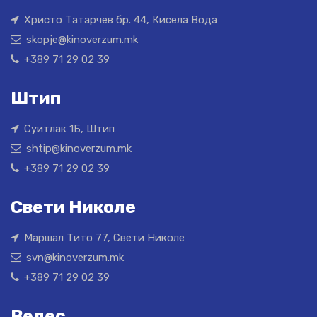
Христо Татарчев бр. 44, Кисела Вода
skopje@kinoverzum.mk
+389 71 29 02 39
Штип
Суитлак 1Б, Штип
shtip@kinoverzum.mk
+389 71 29 02 39
Свети Николе
Маршал Тито 77, Свети Николе
svn@kinoverzum.mk
+389 71 29 02 39
Велес