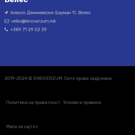
Алексо Демниевски-Бауман 11, Велес
veles@kinoverzum.mk
+389 71 29 02 39
2019-2024 © KINOVERZUM. Сите права задржани.
Политика на приватност
Услови и правила
Мапа на сајтот