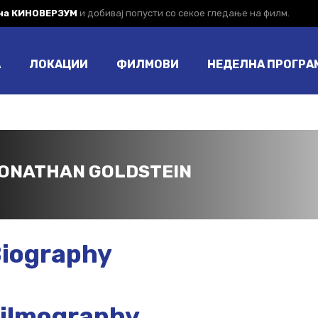
 на КИНОВЕРЗУМ
и добивај попусти со секое гледање на филм.
А
ЛОКАЦИИ
ФИЛМОВИ
НЕДЕЛНА ПРОГРА
ONATHAN GOLDSTEIN
iography
ilmography