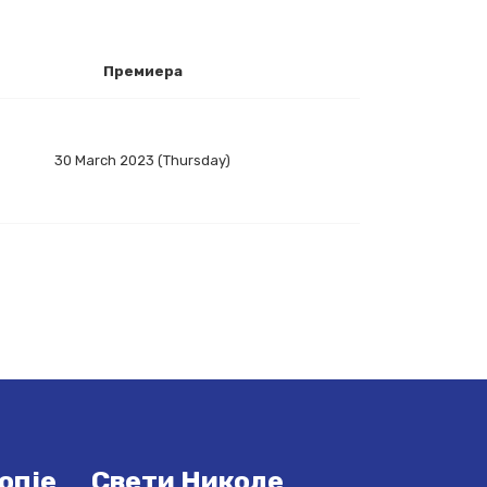
Премиера
30 March 2023 (Thursday)
опје
Свети Николе