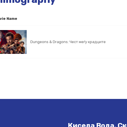
vie Name
Dungeons & Dragons: Чест меѓу крадците
Кисела Вода, Ск