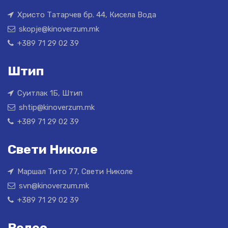
Христо Татарчев бр. 44, Кисела Вода
skopje@kinoverzum.mk
+389 71 29 02 39
Штип
Суитлак 1Б, Штип
shtip@kinoverzum.mk
+389 71 29 02 39
Свети Николе
Маршал Тито 77, Свети Николе
svn@kinoverzum.mk
+389 71 29 02 39
Велес