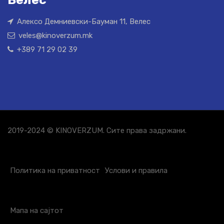
Алексо Демниевски-Бауман 11, Велес
veles@kinoverzum.mk
+389 71 29 02 39
2019-2024 © KINOVERZUM. Сите права задржани.
Политика на приватност
Услови и правила
Мапа на сајтот