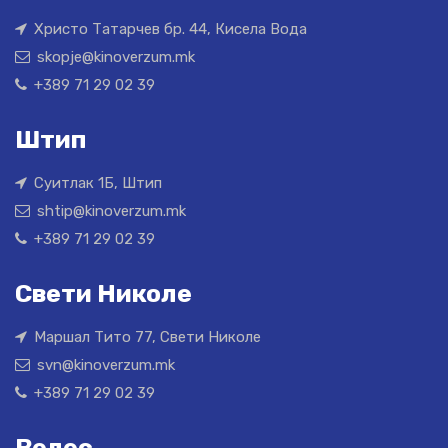
Христо Татарчев бр. 44, Кисела Вода
skopje@kinoverzum.mk
+389 71 29 02 39
Штип
Суитлак 1Б, Штип
shtip@kinoverzum.mk
+389 71 29 02 39
Свети Николе
Маршал Тито 77, Свети Николе
svn@kinoverzum.mk
+389 71 29 02 39
Велес