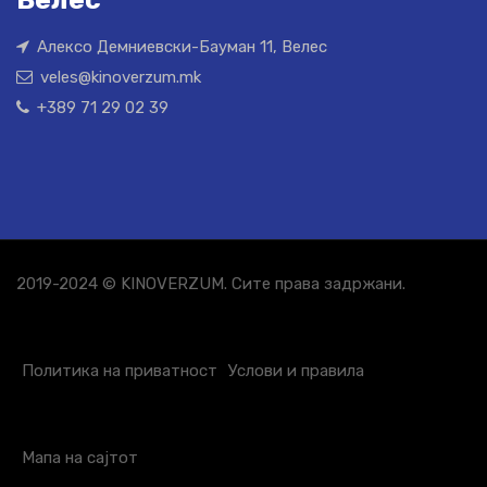
Алексо Демниевски-Бауман 11, Велес
veles@kinoverzum.mk
+389 71 29 02 39
2019-2024 © KINOVERZUM. Сите права задржани.
Политика на приватност
Услови и правила
Мапа на сајтот