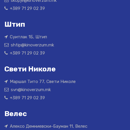
skopje@kinoverzum.mk
+389 71 29 02 39
Штип
Суитлак 1Б, Штип
shtip@kinoverzum.mk
+389 71 29 02 39
Свети Николе
Маршал Тито 77, Свети Николе
svn@kinoverzum.mk
+389 71 29 02 39
Велес
Алексо Демниевски-Бауман 11, Велес