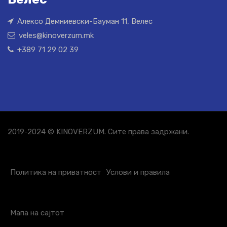
Алексо Демниевски-Бауман 11, Велес
veles@kinoverzum.mk
+389 71 29 02 39
2019-2024 © KINOVERZUM. Сите права задржани.
Политика на приватност
Услови и правила
Мапа на сајтот