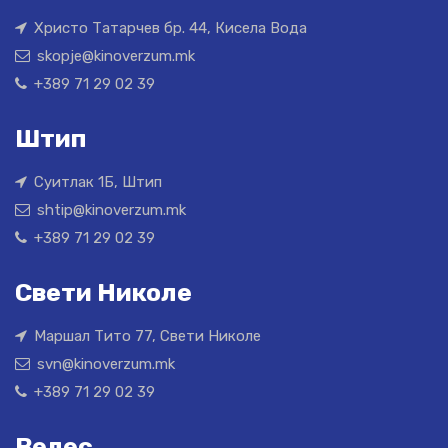
Христо Татарчев бр. 44, Кисела Вода
skopje@kinoverzum.mk
+389 71 29 02 39
Штип
Суитлак 1Б, Штип
shtip@kinoverzum.mk
+389 71 29 02 39
Свети Николе
Маршал Тито 77, Свети Николе
svn@kinoverzum.mk
+389 71 29 02 39
Велес