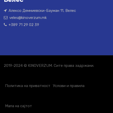
Алексо Демниевски-Бауман 11, Велес
veles@kinoverzum.mk
+389 71 29 02 39
2019-2024 © KINOVERZUM. Сите права задржани.
Политика на приватност
Услови и правила
Мапа на сајтот