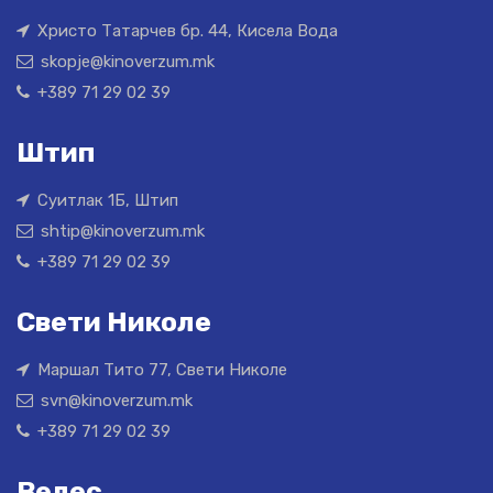
Христо Татарчев бр. 44, Кисела Вода
skopje@kinoverzum.mk
+389 71 29 02 39
Штип
Суитлак 1Б, Штип
shtip@kinoverzum.mk
+389 71 29 02 39
Свети Николе
Маршал Тито 77, Свети Николе
svn@kinoverzum.mk
+389 71 29 02 39
Велес