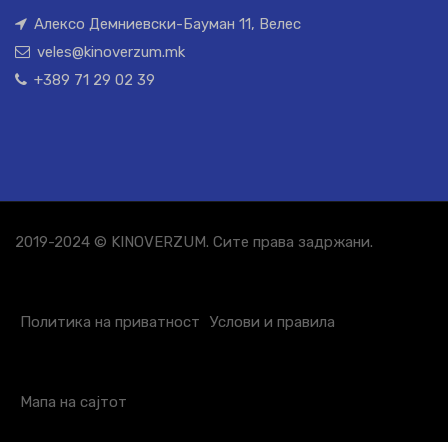
Алексо Демниевски-Бауман 11, Велес
veles@kinoverzum.mk
+389 71 29 02 39
2019-2024 © KINOVERZUM. Сите права задржани.
Политика на приватност
Услови и правила
Мапа на сајтот