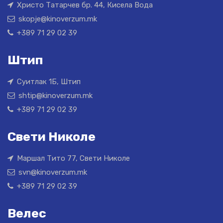
Христо Татарчев бр. 44, Кисела Вода
skopje@kinoverzum.mk
+389 71 29 02 39
Штип
Суитлак 1Б, Штип
shtip@kinoverzum.mk
+389 71 29 02 39
Свети Николе
Маршал Тито 77, Свети Николе
svn@kinoverzum.mk
+389 71 29 02 39
Велес