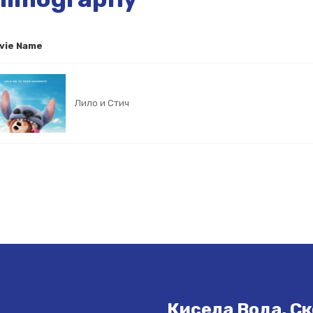
vie Name
Лило и Стич
Кисела Вода, Ск