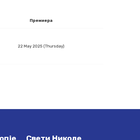
Премиера
22 May 2025 (Thursday)
опје
Свети Николе