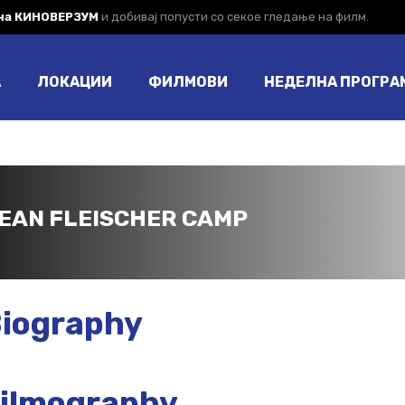
 на КИНОВЕРЗУМ
и добивај попусти со секое гледање на филм.
А
ЛОКАЦИИ
ФИЛМОВИ
НЕДЕЛНА ПРОГРА
EAN FLEISCHER CAMP
iography
ilmography