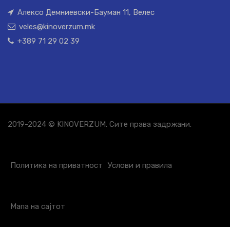
Алексо Демниевски-Бауман 11, Велес
veles@kinoverzum.mk
+389 71 29 02 39
2019-2024 © KINOVERZUM. Сите права задржани.
Политика на приватност
Услови и правила
Мапа на сајтот