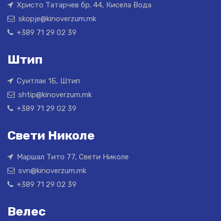
Христо Татарчев бр. 44, Кисела Вода
skopje@kinoverzum.mk
+389 71 29 02 39
Штип
Суитлак 1Б, Штип
shtip@kinoverzum.mk
+389 71 29 02 39
Свети Николе
Маршал Тито 77, Свети Николе
svn@kinoverzum.mk
+389 71 29 02 39
Велес