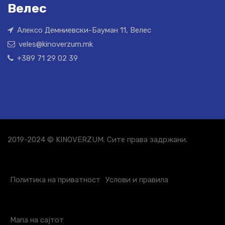
Велес
Алексо Демниевски-Бауман 11, Велес
veles@kinoverzum.mk
+389 71 29 02 39
2019-2024 © KINOVERZUM. Сите права задржани.
Политика на приватност
Услови и правила
Мапа на сајтот