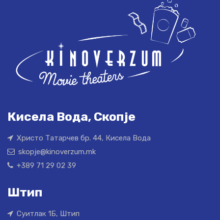
Кисела Вода, Скопје
Христо Татарчев бр. 44, Кисела Вода
skopje@kinoverzum.mk
+389 71 29 02 39
Штип
Суитлак 1Б, Штип