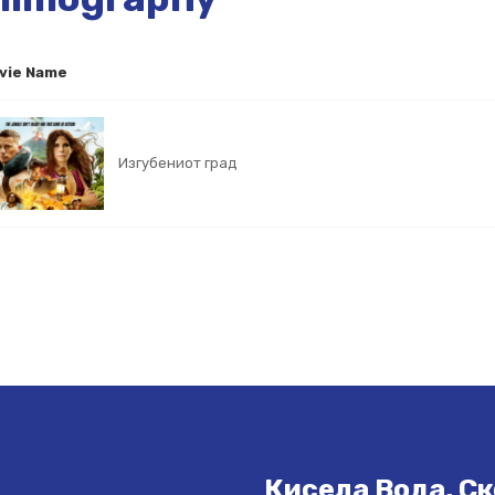
vie Name
Изгубениот град
Кисела Вода, Ск