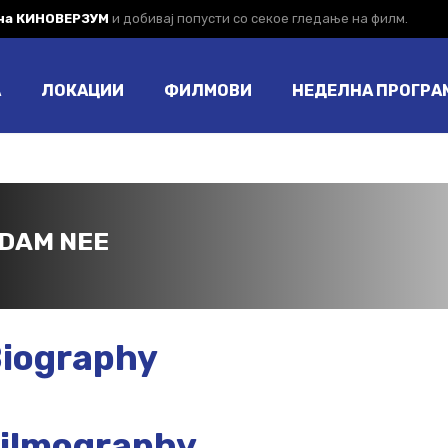
 на КИНОВЕРЗУМ
и добивај попусти со секое гледање на филм.
А
ЛОКАЦИИ
ФИЛМОВИ
НЕДЕЛНА ПРОГРА
DAM NEE
iography
ilmography