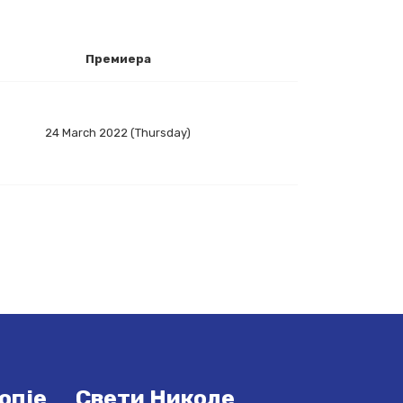
Премиера
24 March 2022 (Thursday)
опје
Свети Николе