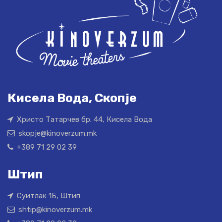
Кисела Вода, Скопје
Христо Татарчев бр. 44, Кисела Вода
skopje@kinoverzum.mk
+389 71 29 02 39
Штип
Суитлак 1Б, Штип
shtip@kinoverzum.mk