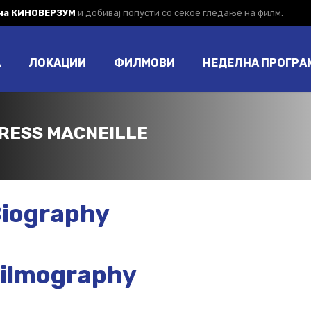
 на КИНОВЕРЗУМ
и добивај попусти со секое гледање на филм.
А
ЛОКАЦИИ
ФИЛМОВИ
НЕДЕЛНА ПРОГРА
RESS MACNEILLE
iography
ilmography