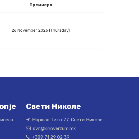
Премиера
26 November 2026 (Thursday)
опје
Свети Николе
Кисела
Маршал Тито 77, Свети Николе
svn@kinoverzum.mk
+389 71 29 02 39