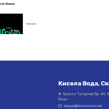
vie Name
Hexed
Кисела Вода, Ск
Христо Татарчев бр. 44, 
Вода
skopje@kinoverzum.mk