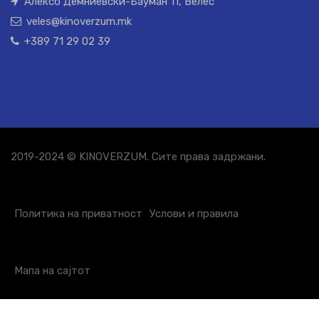
Алексо Демниевски-Бауман 11, Велес
veles@kinoverzum.mk
+389 71 29 02 39
2019-2024 © KINOVERZUM. Сите права задржани.
Политика на приватност
Услови и правила
Мапа на сајтот