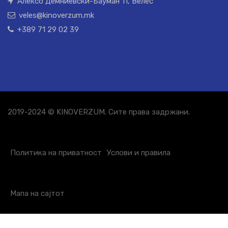
Алексо Демниевски-Бауман 11, Велес
veles@kinoverzum.mk
+389 71 29 02 39
2019-2024 © KINOVERZUM. Сите права задржани.
Политика на приватност
Услови и правила
Мапа на сајтот