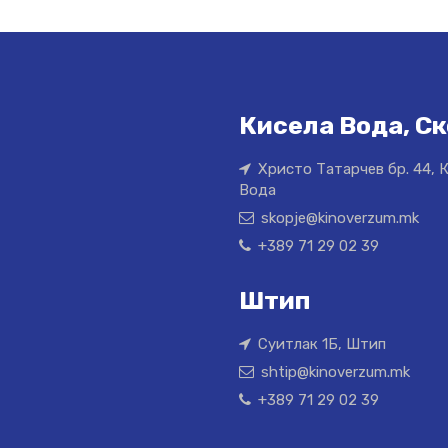
Кисела Вода, Ск
Христо Татарчев бр. 44, 
Вода
skopje@kinoverzum.mk
+389 71 29 02 39
Штип
Суитлак 1Б, Штип
shtip@kinoverzum.mk
+389 71 29 02 39