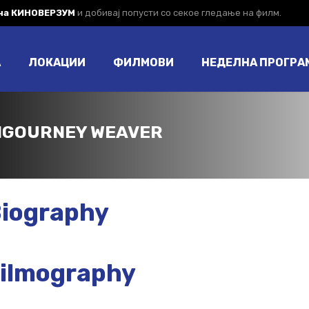
 на КИНОВЕРЗУМ
и добивај попусти со секое гледање на филм.
А
ЛОКАЦИИ
ФИЛМОВИ
НЕДЕЛНА ПРОГРА
IGOURNEY WEAVER
iography
ilmography