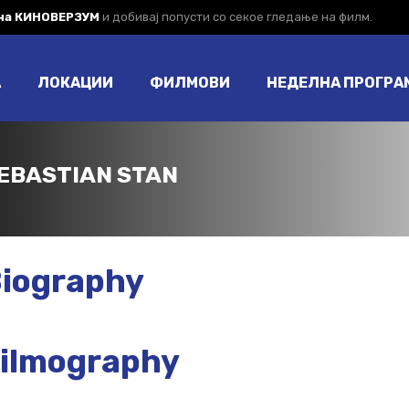
 на КИНОВЕРЗУМ
и добивај попусти со секое гледање на филм.
А
ЛОКАЦИИ
ФИЛМОВИ
НЕДЕЛНА ПРОГРА
EBASTIAN STAN
iography
ilmography