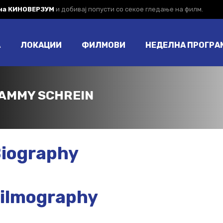
 на КИНОВЕРЗУМ
и добивај попусти со секое гледање на филм.
А
ЛОКАЦИИ
ФИЛМОВИ
НЕДЕЛНА ПРОГРА
AMMY SCHREIN
iography
ilmography