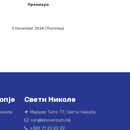
Премиера
5 December 2024 (Thursday)
опје
Свети Николе
Кисела
Маршал Тито 77, Свети Николе
svn@kinoverzum.mk
+389 71 29 02 39