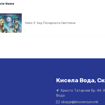
vie Name
Нико 3: Зад Поларната Светлина
Кисела Вода, Ск
Христо Татарчев бр. 44, 
Вода
skopje@kinoverzum.mk