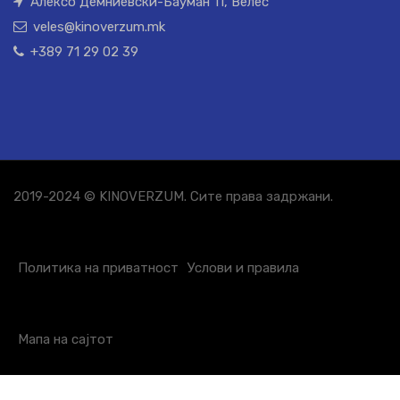
Алексо Демниевски-Бауман 11, Велес
veles@kinoverzum.mk
+389 71 29 02 39
2019-2024 © KINOVERZUM. Сите права задржани.
Политика на приватност
Услови и правила
Мапа на сајтот