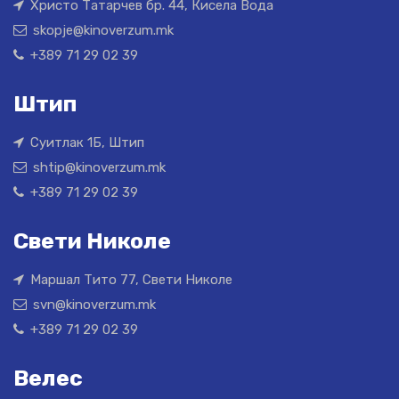
Христо Татарчев бр. 44, Кисела Вода
skopje@kinoverzum.mk
+389 71 29 02 39
Штип
Суитлак 1Б, Штип
shtip@kinoverzum.mk
+389 71 29 02 39
Свети Николе
Маршал Тито 77, Свети Николе
svn@kinoverzum.mk
+389 71 29 02 39
Велес