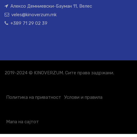
Алексо Демниевски-Бауман 11, Велес
veles@kinoverzum.mk
+389 71 29 02 39
2019-2024 © KINOVERZUM. Сите права задржани.
Политика на приватност
Услови и правила
Мапа на сајтот