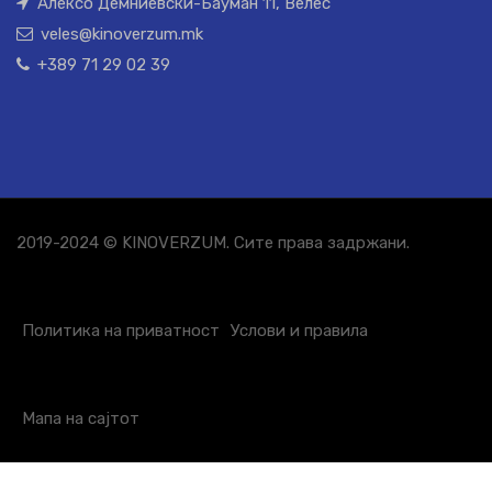
Алексо Демниевски-Бауман 11, Велес
veles@kinoverzum.mk
+389 71 29 02 39
2019-2024 © KINOVERZUM. Сите права задржани.
Политика на приватност
Услови и правила
Мапа на сајтот