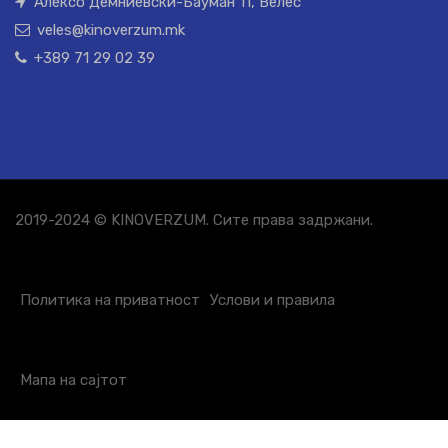
Алексо Демниевски-Бауман 11, Велес
veles@kinoverzum.mk
+389 71 29 02 39
2019-2024 © KINOVERZUM. Сите права задржани.
Политика на приватност
Услови и правила
Мапа на сајтот