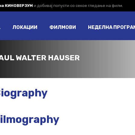
 на КИНОВЕРЗУМ
и добивај попусти со секое гледање на филм.
А
ЛОКАЦИИ
ФИЛМОВИ
НЕДЕЛНА ПРОГРА
AUL WALTER HAUSER
iography
ilmography