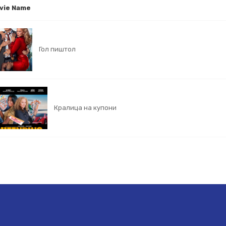
vie Name
Гол пиштол
Кралица на купони