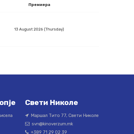
Премиера
13 August 2026 (Thursday)
опје
Свети Николе
Кисела
Маршал Тито 77, Свети Николе
svn@kinoverzum.mk
+389 71 29 02 39