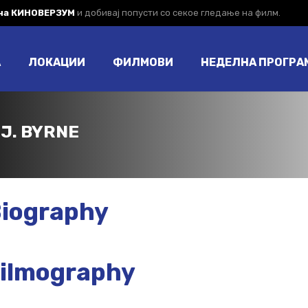
 на КИНОВЕРЗУМ
и добивај попусти со секое гледање на филм.
А
ЛОКАЦИИ
ФИЛМОВИ
НЕДЕЛНА ПРОГРА
.J. BYRNE
iography
ilmography