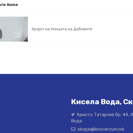
vie Name
Крајот на Улицата на Дабовите
Кисела Вода, Ск
Христо Татарчев бр. 44, 
Вода
skopje@kinoverzum.mk