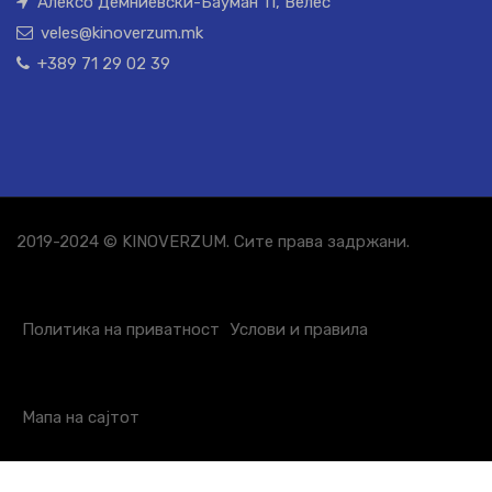
Алексо Демниевски-Бауман 11, Велес
veles@kinoverzum.mk
+389 71 29 02 39
2019-2024 © KINOVERZUM. Сите права задржани.
Политика на приватност
Услови и правила
Мапа на сајтот