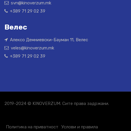
svn@kinoverzum.mk
+389 71 29 02 39
Велес
Алексо Демниевски-Бауман 11, Велес
veles@kinoverzum.mk
+389 71 29 02 39
2019-2024 © KINOVERZUM. Сите права задржани.
Политика на приватност
Услови и правила