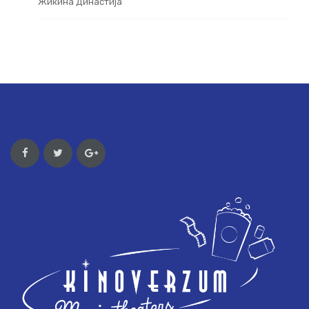
Жикина Династија