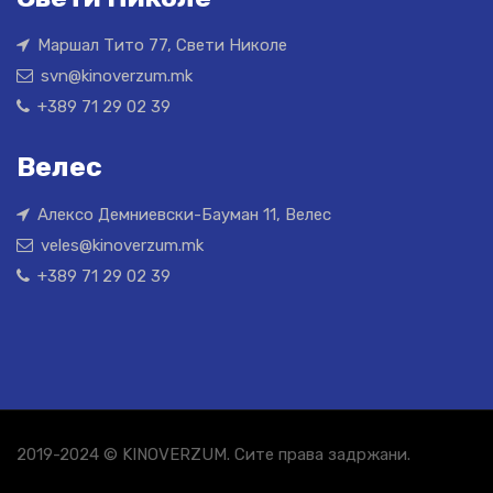
Маршал Тито 77, Свети Николе
svn@kinoverzum.mk
+389 71 29 02 39
Велес
Алексо Демниевски-Бауман 11, Велес
veles@kinoverzum.mk
+389 71 29 02 39
2019-2024 © KINOVERZUM. Сите права задржани.