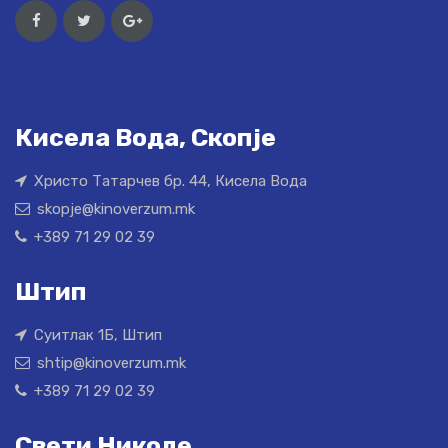
Кисела Вода, Скопје
Христо Татарчев бр. 44, Кисела Вода
skopje@kinoverzum.mk
+389 71 29 02 39
Штип
Суитлак 1Б, Штип
shtip@kinoverzum.mk
+389 71 29 02 39
Свети Николе