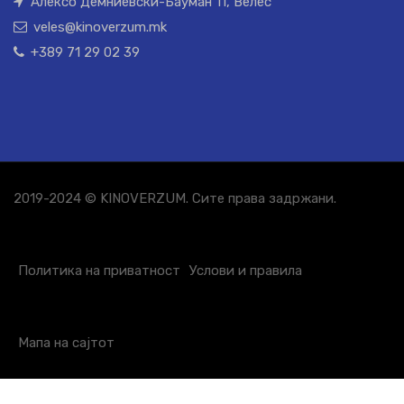
Алексо Демниевски-Бауман 11, Велес
veles@kinoverzum.mk
+389 71 29 02 39
2019-2024 © KINOVERZUM. Сите права задржани.
Политика на приватност
Услови и правила
Мапа на сајтот