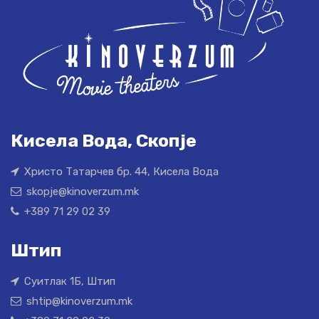
Кисела Вода, Скопје
Христо Татарчев бр. 44, Кисела Вода
skopje@kinoverzum.mk
+389 71 29 02 39
Штип
Суитлак 1Б, Штип
shtip@kinoverzum.mk