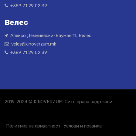
+389 71 29 02 39
Велес
Алексо Демниевски-Бауман 11, Велес
veles@kinoverzum.mk
+389 71 29 02 39
2019-2024 © KINOVERZUM. Сите права задржани.
Политика на приватност
Услови и правила