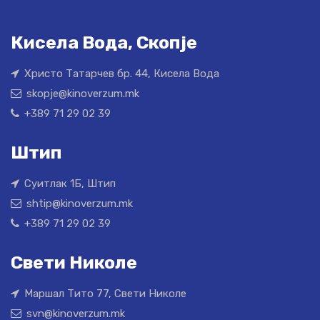
Кисела Вода, Скопје
Христо Татарчев бр. 44, Кисела Вода
skopje@kinoverzum.mk
+389 71 29 02 39
Штип
Суитлак 1Б, Штип
shtip@kinoverzum.mk
+389 71 29 02 39
Свети Николе
Маршал Тито 77, Свети Николе
svn@kinoverzum.mk