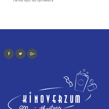
Петка: Крст во пустината