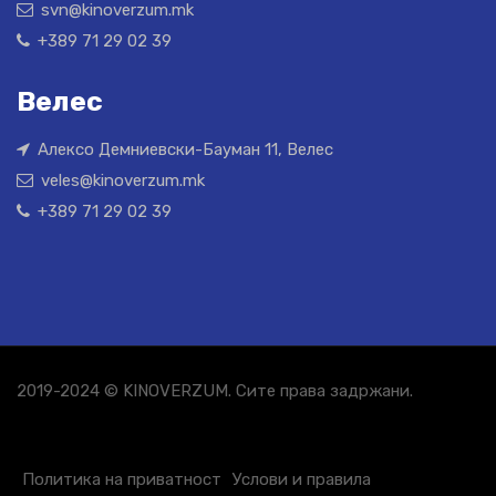
svn@kinoverzum.mk
+389 71 29 02 39
Велес
Алексо Демниевски-Бауман 11, Велес
veles@kinoverzum.mk
+389 71 29 02 39
2019-2024 © KINOVERZUM. Сите права задржани.
Политика на приватност
Услови и правила