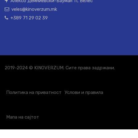
Алексо Демниевски-Бауман 11, Велес
veles@kinoverzum.mk
+389 71 29 02 39
2019-2024 © KINOVERZUM. Сите права задржани.
Политика на приватност
Услови и правила
Мапа на сајтот