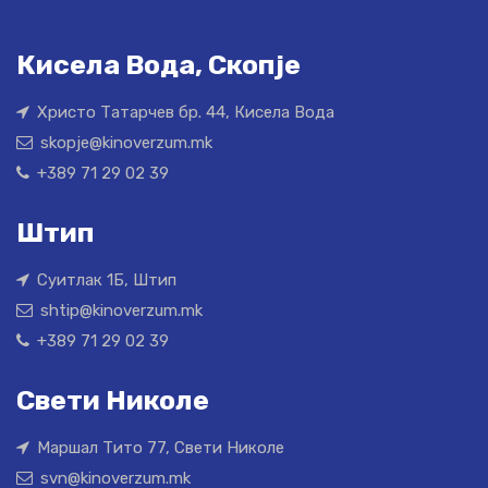
Кисела Вода, Скопје
Христо Татарчев бр. 44, Кисела Вода
skopje@kinoverzum.mk
+389 71 29 02 39
Штип
Суитлак 1Б, Штип
shtip@kinoverzum.mk
+389 71 29 02 39
Свети Николе
Маршал Тито 77, Свети Николе
svn@kinoverzum.mk