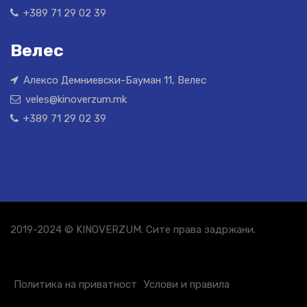
+389 71 29 02 39
Велес
Алексо Демниевски-Бауман 11, Велес
veles@kinoverzum.mk
+389 71 29 02 39
2019-2024 © KINOVERZUM. Сите права задржани.
Политика на приватност
Услови и правила