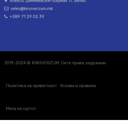
Алексо Демниевски-Бауман 11, Велес
veles@kinoverzum.mk
+389 71 29 02 39
2019-2024 © KINOVERZUM. Сите права задржани.
Политика на приватност
Услови и правила
Мапа на сајтот