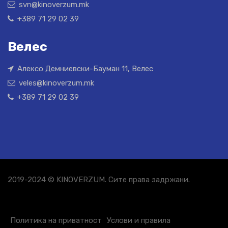
svn@kinoverzum.mk
+389 71 29 02 39
Велес
Алексо Демниевски-Бауман 11, Велес
veles@kinoverzum.mk
+389 71 29 02 39
2019-2024 © KINOVERZUM. Сите права задржани.
Политика на приватност
Услови и правила