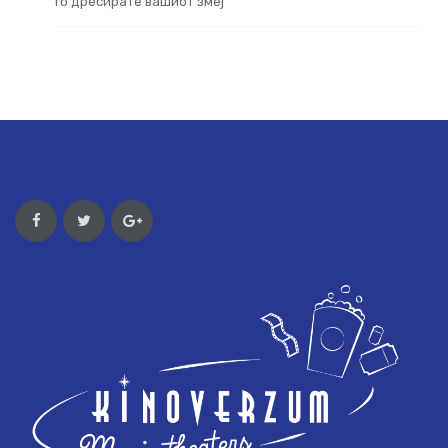
го дресирате вашиот змеј