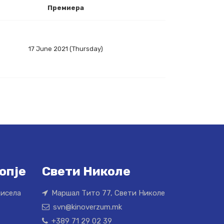
Премиера
17 June 2021 (Thursday)
опје
Свети Николе
Кисела
Маршал Тито 77, Свети Николе
svn@kinoverzum.mk
+389 71 29 02 39