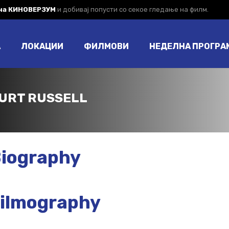
 на КИНОВЕРЗУМ
и добивај попусти со секое гледање на филм.
А
ЛОКАЦИИ
ФИЛМОВИ
НЕДЕЛНА ПРОГРА
URT RUSSELL
iography
ilmography