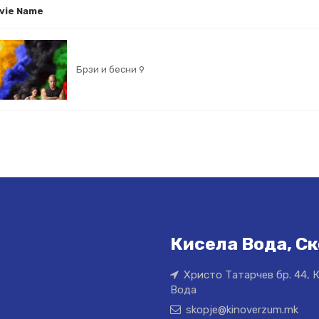
vie Name
Брзи и бесни 9
Кисела Вода, Ск
Христо Татарчев бр. 44, 
Вода
skopje@kinoverzum.mk